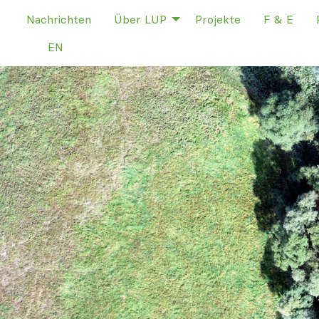
Nachrichten
Über LUP
Projekte
F & E
EN